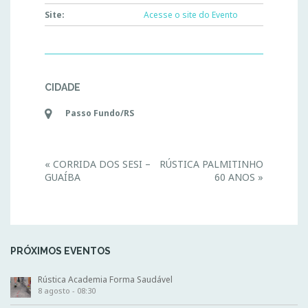
Site:
Acesse o site do Evento
CIDADE
Passo Fundo/RS
E
«
CORRIDA DOS SESI –
RÚSTICA PALMITINHO
v
GUAÍBA
60 ANOS
»
e
n
t
N
a
v
i
PRÓXIMOS EVENTOS
g
a
t
Rústica Academia Forma Saudável
i
8 agosto - 08:30
o