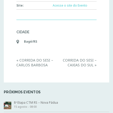
Site:
Acesse o site do Evento
CIDADE
Bagé/RS
E
«
CORRIDA DO SESI –
CORRIDA DO SESI –
v
CARLOS BARBOSA
CAXIAS DO SUL
»
e
n
t
N
a
v
i
PRÓXIMOS EVENTOS
g
a
t
8ª Etapa CTM RS – Nova Pádua
i
15 agosto - 08:00
o