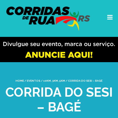
HOME
/
EVENTOS
/
10KM
,
3KM
,
5KM
/
CORRIDA DO SESI – BAGÉ
CORRIDA DO SESI
– BAGÉ