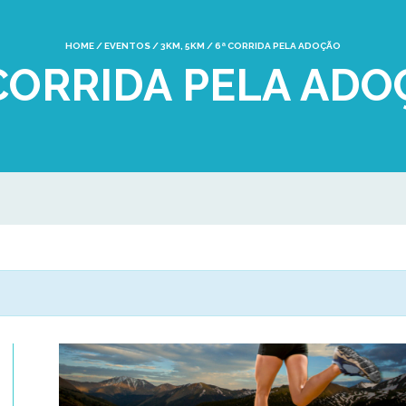
HOME
/
EVENTOS
/
3KM
,
5KM
/
6ª CORRIDA PELA ADOÇÃO
CORRIDA PELA ADO