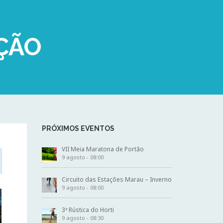
ÇÃO
PRÓXIMOS EVENTOS
VII Meia Maratona de Portão
9 agosto - 08:00
Circuito das Estações Marau – Inverno
9 agosto - 08:00
3ª Rústica do Horti
9 agosto - 08:30