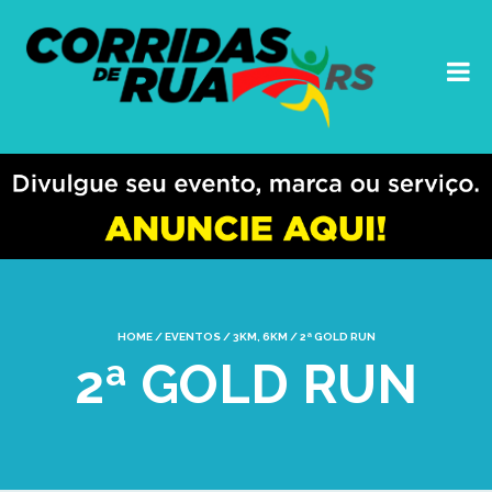
HOME
/
EVENTOS
/
3KM
,
6KM
/
2ª GOLD RUN
2ª GOLD RUN