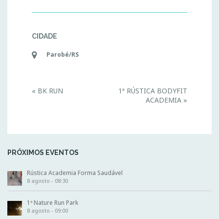
CIDADE
Parobé/RS
E
«
BK RUN
1ª RÚSTICA BODYFIT
v
ACADEMIA
»
e
n
t
N
a
v
i
PRÓXIMOS EVENTOS
g
a
t
Rústica Academia Forma Saudável
i
8 agosto - 08:30
o
n
1ª Nature Run Park
8 agosto - 09:00